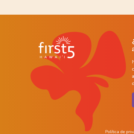
a
d
Política de pri