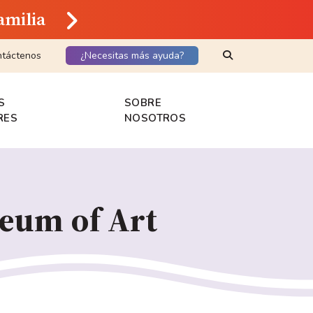
amilia
Search Keyword
táctenos
¿Necesitas más ayuda?
S
SOBRE
RES
NOSOTROS
eum of Art