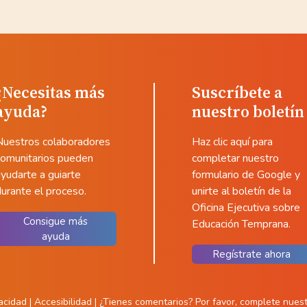
¿Necesitas más
Suscríbete a
ayuda?
nuestro boletín
Nuestros colaboradores
Haz clic aquí para
comunitarios pueden
completar nuestro
yudarte a guiarte
formulario de Google y
urante el proceso.
unirte al boletín de la
Oficina Ejecutiva sobre
Consigue más
Educación Temprana.
ayuda
Regístrate ahora
vacidad
|
Accesibilidad
|
¿Tienes comentarios?
Por favor, complete nuest